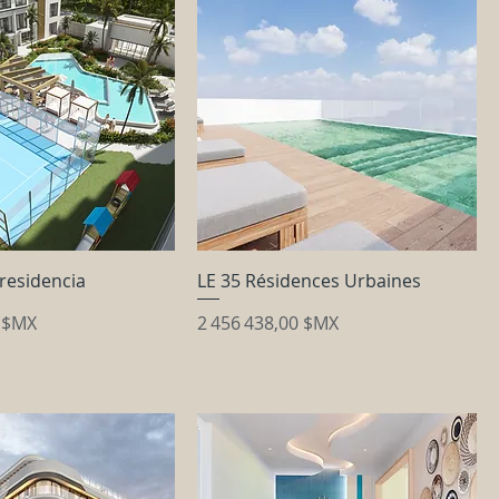
residencia
LE 35 Résidences Urbaines
Prix
0 $MX
2 456 438,00 $MX