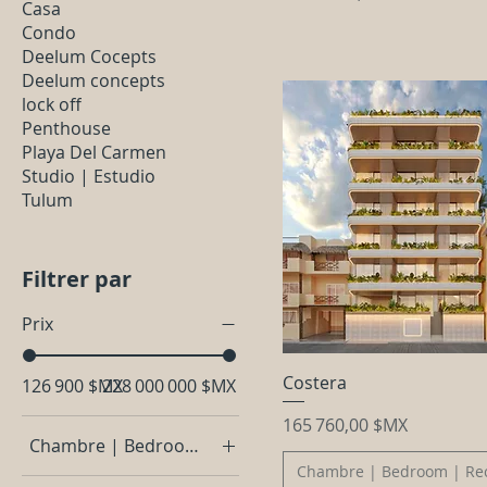
Casa
Condo
Deelum Cocepts
Deelum concepts
lock off
Penthouse
Playa Del Carmen
Studio | Estudio
Tulum
Filtrer par
Prix
Costera
126 900 $MX
228 000 000 $MX
Prix
165 760,00 $MX
Chambre | Bedroom | Recámara
Chambre | Bedroom | Re
1