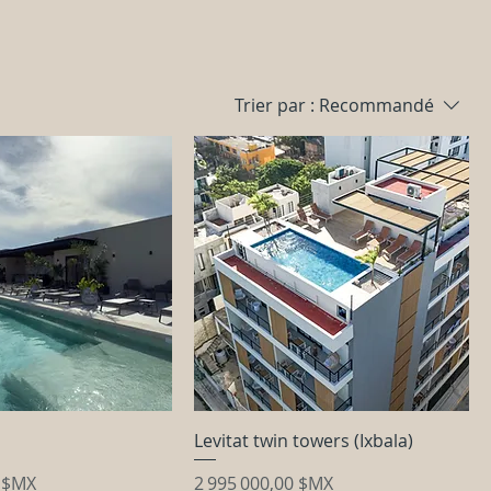
Trier par :
Recommandé
Levitat twin towers (Ixbala)
Prix
0 $MX
2 995 000,00 $MX