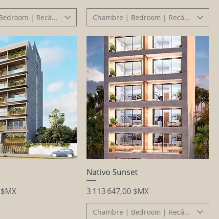
Bedroom | Recámara
Chambre | Bedroom | Recámara
Nativo Sunset
Prix
0 $MX
3 113 647,00 $MX
Chambre | Bedroom | Recámara