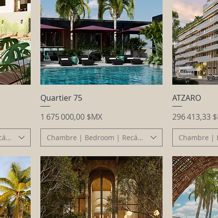
Quartier 75
ATZARO
Prix
Prix
1 675 000,00 $MX
296 413,33 
cámara
Chambre | Bedroom | Recámara
Chambre | 