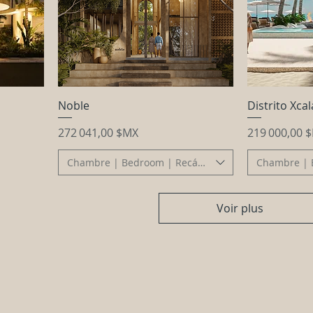
Noble
Distrito Xca
Prix
Prix
272 041,00 $MX
219 000,00 
Chambre | Bedroom | Recámara
Chambre | 
Voir plus