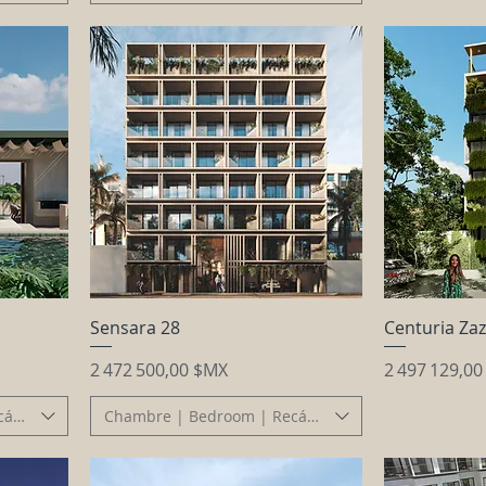
Sensara 28
Centuria Zaz
Prix
Prix
2 472 500,00 $MX
2 497 129,0
cámara
Chambre | Bedroom | Recámara