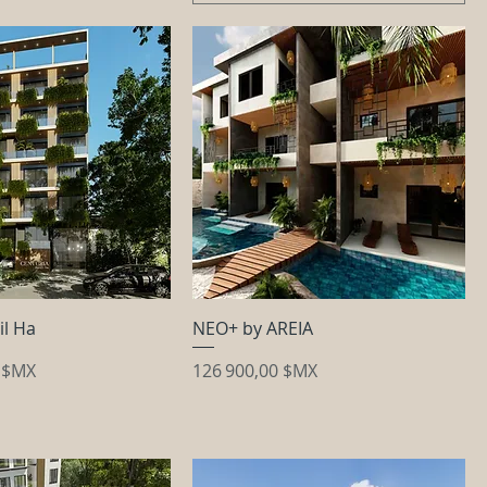
il Ha
NEO+ by AREIA
Prix
0 $MX
126 900,00 $MX