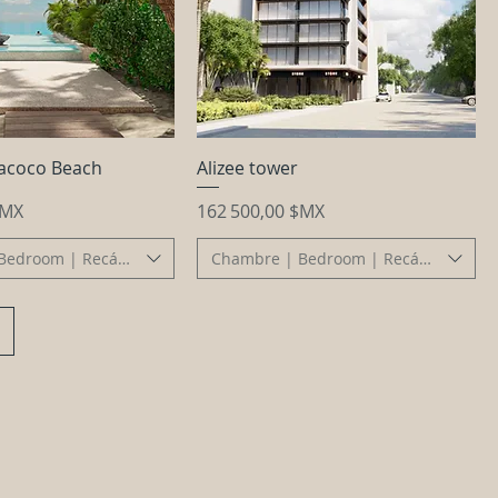
lacoco Beach
Alizee tower
Prix
$MX
162 500,00 $MX
Bedroom | Recámara
Chambre | Bedroom | Recámara