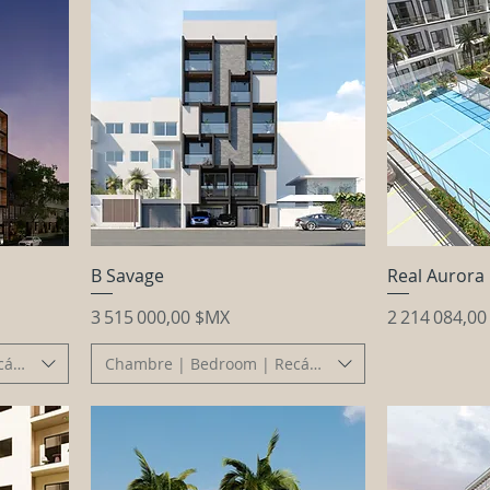
B Savage
Real Aurora 
Prix
Prix
3 515 000,00 $MX
2 214 084,0
cámara
Chambre | Bedroom | Recámara