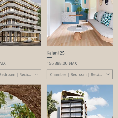
Kalani 25
Prix
$MX
156 888,00 $MX
Bedroom | Recámara
Chambre | Bedroom | Recámara