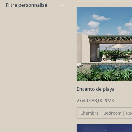
Filtre personnalisé
2
2 Chambres |
3
Bedrooms |
6
Recámaras
1CH
Playa Del Carmen
2CH
Studio | Estudio
3CH
A
A1
A2
A3
Encanto de playa
A4
Prix
2 644 488,00 $MX
Appartement
Chambre | Bedroom | Re
B
B1
B2