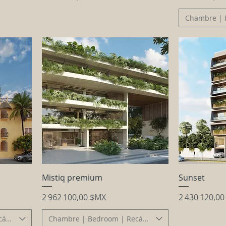
Chambre | 
Mistiq premium
Sunset
Prix
Prix
2 962 100,00 $MX
2 430 120,0
cámara
Chambre | Bedroom | Recámara