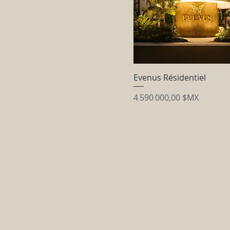
T4
Type A
Type B
Evenus Résidentiel
Prix
4 590 000,00 $MX