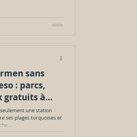
armen sans
so : parcs,
x gratuits à
 seulement une station
re ses plages turquoises et
che...