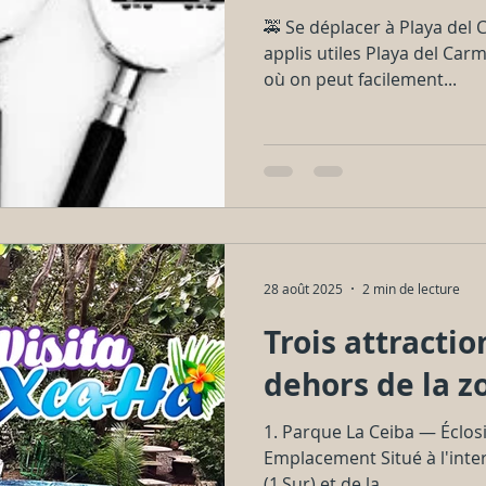
🚕 Se déplacer à Playa del 
applis utiles Playa del Car
où on peut facilement...
28 août 2025
2 min de lecture
Trois attractio
dehors de la z
1. Parque La Ceiba — Éclosi
Emplacement Situé à l'inte
(1 Sur) et de la...