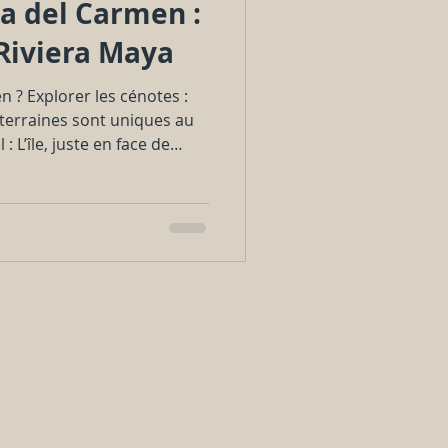
a del Carmen :
 Riviera Maya
n ? Explorer les cénotes :
uterraines sont uniques au
 L’île, juste en face de
rs spots de plongée au
mayas : Tulum, Coba et
cessibles pour des
arcs écotouristiques :
nt des expériences
e.