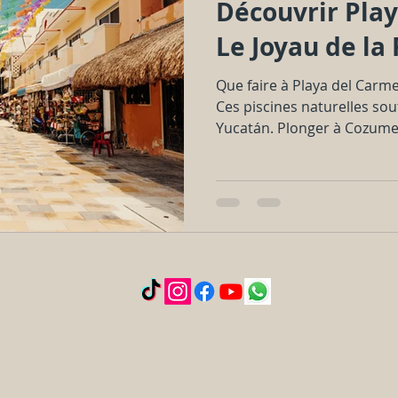
Découvrir Play
Le Joyau de la
Que faire à Playa del Carme
Ces piscines naturelles so
Yucatán. Plonger à Cozumel :
Playa, est l’un des meilleu
monde. Visiter des ruines 
même Chichén Itzá sont ac
excursions d’une journée. P
Xcaret, Xplor, Xel-Há offre
immersives en pleine natur