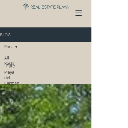
BLOG
Parc
All
Posts
Parc
Playa
del
Carmen
Parc
Mexico
Cozumel