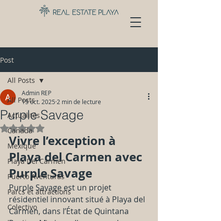
Post
All Posts
Admin REP
All Posts
15 oct. 2025
2 min de lecture
Purple Savage
Actualités
Noté NaN étoiles sur 5.
Canada
Vivre l’exception à 
Mexique
Playa del Carmen avec 
Playa Del Carmen
Purple Savage
Puerto Aventuras
Purple Savage est un projet 
Parcs et attractions
résidentiel innovant situé à Playa del 
Colectivo
Carmen, dans l’État de Quintana 